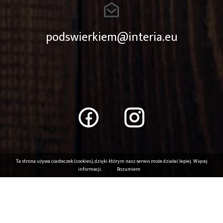
podswierkiem@interia.eu
Ta strona używa ciasteczek (cookies), dzięki którym nasz serwis może działać lepiej.
Więcej
informacji.
Rozumiem
Copyright © 2026 Dom Weselny Pod Świerkiem. Wszelkie prawa
zastrzeżone.
[
design by GreenMouse
]