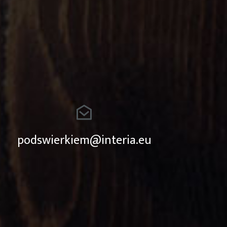
podswierkiem@interia.eu