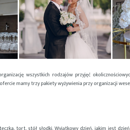
ganizację wszystkich rodzajów przyjęć okolicznościowyc
fercie mamy trzy pakiety wyżywienia przy organizacji wese
steczka, tort, stół słodki. Wyjątkowy dzień, jakim jest d